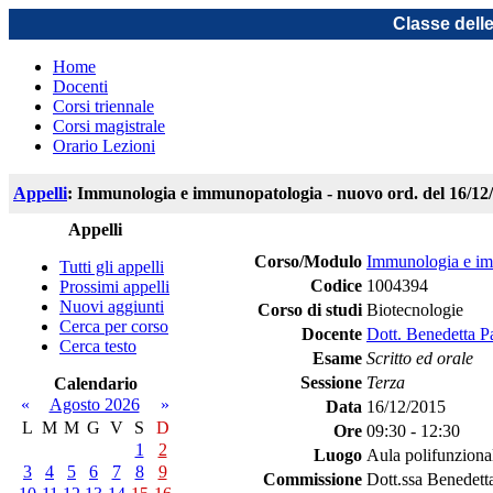
Classe dell
Home
Docenti
Corsi triennale
Corsi magistrale
Orario Lezioni
Appelli
: Immunologia e immunopatologia - nuovo ord. del 16/12
Appelli
Corso/Modulo
Immunologia e im
Tutti gli appelli
Codice
1004394
Prossimi appelli
Nuovi aggiunti
Corso di studi
Biotecnologie
Cerca per corso
Docente
Dott. Benedetta P
Cerca testo
Esame
Scritto ed orale
Sessione
Terza
Calendario
«
Agosto 2026
»
Data
16/12/2015
L
M
M
G
V
S
D
Ore
09:30 - 12:30
1
2
Luogo
Aula polifunziona
3
4
5
6
7
8
9
Commissione
Dott.ssa Benedett