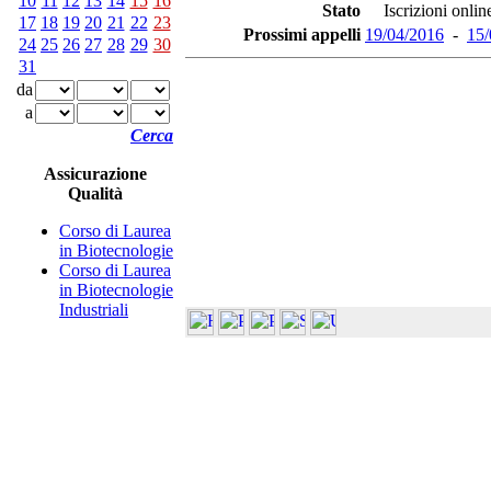
10
11
12
13
14
15
16
Stato
Iscrizioni online
17
18
19
20
21
22
23
Prossimi appelli
19/04/2016
-
15/
24
25
26
27
28
29
30
31
da
a
Cerca
Assicurazione
Qualità
Corso di Laurea
in Biotecnologie
Corso di Laurea
in Biotecnologie
Industriali