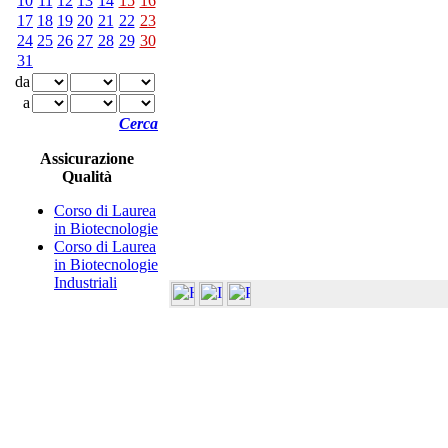
10
11
12
13
14
15
16
17
18
19
20
21
22
23
24
25
26
27
28
29
30
31
da
a
Cerca
Assicurazione
Qualità
Corso di Laurea
in Biotecnologie
Corso di Laurea
in Biotecnologie
Industriali