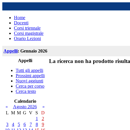
Home
Docenti
Corsi triennale
Corsi magistrale
Orario Lezioni
Appelli
: Gennaio 2026
Appelli
La ricerca non ha prodotto risulta
Tutti gli appelli
Prossimi appelli
Nuovi aggiunti
Cerca per corso
Cerca testo
Calendario
«
Agosto 2026
»
L
M
M
G
V
S
D
1
2
3
4
5
6
7
8
9