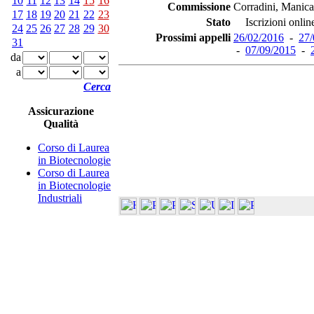
10
11
12
13
14
15
16
Commissione
Corradini, Manica
17
18
19
20
21
22
23
Stato
Iscrizioni online
24
25
26
27
28
29
30
Prossimi appelli
26/02/2016
-
27/
31
-
07/09/2015
-
da
a
Cerca
Assicurazione
Qualità
Corso di Laurea
in Biotecnologie
Corso di Laurea
in Biotecnologie
Industriali