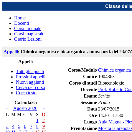
Classe dell
Home
Docenti
Corsi triennale
Corsi magistrale
Orario Lezioni
Appelli
: Chimica organica e bio-organica - nuovo ord. del 23/07
Appelli
Corso/Modulo
Chimica organica 
Tutti gli appelli
Codice
1004363
Prossimi appelli
Nuovi aggiunti
Corso di studi
Biotecnologie
Cerca per corso
Docente
Prof. Roberto Cor
Cerca testo
Esame
Scritto
Sessione
Prima
Calendario
«
Agosto 2026
»
Data
23/07/2015
L
M
M
G
V
S
D
Ore
14:30 - 17:30
1
2
Luogo
Aula Magna - Ple
3
4
5
6
7
8
9
Prenotazione
Mostra la prenotaz