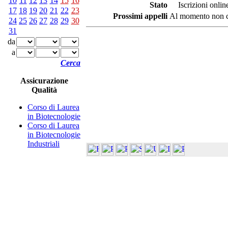
10
11
12
13
14
15
16
Stato
Iscrizioni online
17
18
19
20
21
22
23
Prossimi appelli
Al momento non ci
24
25
26
27
28
29
30
31
da
a
Cerca
Assicurazione
Qualità
Corso di Laurea
in Biotecnologie
Corso di Laurea
in Biotecnologie
Industriali