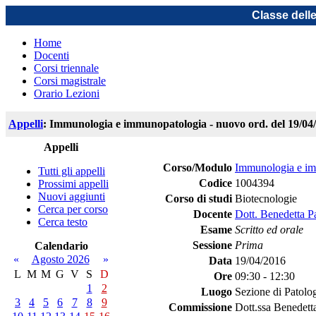
Classe dell
Home
Docenti
Corsi triennale
Corsi magistrale
Orario Lezioni
Appelli
: Immunologia e immunopatologia - nuovo ord. del 19/04
Appelli
Corso/Modulo
Immunologia e im
Tutti gli appelli
Codice
1004394
Prossimi appelli
Nuovi aggiunti
Corso di studi
Biotecnologie
Cerca per corso
Docente
Dott. Benedetta P
Cerca testo
Esame
Scritto ed orale
Sessione
Prima
Calendario
«
Agosto 2026
»
Data
19/04/2016
L
M
M
G
V
S
D
Ore
09:30 - 12:30
1
2
Luogo
Sezione di Patolo
3
4
5
6
7
8
9
Commissione
Dott.ssa Benedett