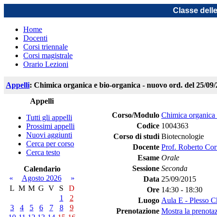
Classe dell
Home
Docenti
Corsi triennale
Corsi magistrale
Orario Lezioni
Appelli
: Chimica organica e bio-organica - nuovo ord. del 25/09
Appelli
Corso/Modulo
Chimica organica 
Tutti gli appelli
Codice
1004363
Prossimi appelli
Nuovi aggiunti
Corso di studi
Biotecnologie
Cerca per corso
Docente
Prof. Roberto Cor
Cerca testo
Esame
Orale
Sessione
Seconda
Calendario
«
Agosto 2026
»
Data
25/09/2015
L
M
M
G
V
S
D
Ore
14:30 - 18:30
1
2
Luogo
Aula E - Plesso 
3
4
5
6
7
8
9
Prenotazione
Mostra la prenotaz