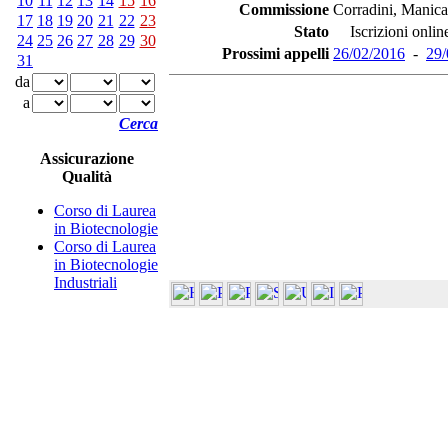
10
11
12
13
14
15
16
Commissione
Corradini, Manica
17
18
19
20
21
22
23
Stato
Iscrizioni online
24
25
26
27
28
29
30
Prossimi appelli
26/02/2016
-
29/
31
da
a
Cerca
Assicurazione
Qualità
Corso di Laurea
in Biotecnologie
Corso di Laurea
in Biotecnologie
Industriali