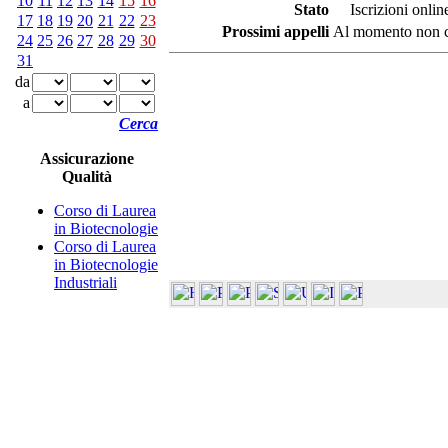
10
11
12
13
14
15
16
Stato
Iscrizioni online
17
18
19
20
21
22
23
Prossimi appelli
Al momento non ci
24
25
26
27
28
29
30
31
da
a
Cerca
Assicurazione
Qualità
Corso di Laurea
in Biotecnologie
Corso di Laurea
in Biotecnologie
Industriali