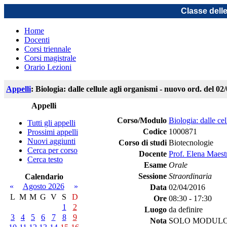
Classe dell
Home
Docenti
Corsi triennale
Corsi magistrale
Orario Lezioni
Appelli
: Biologia: dalle cellule agli organismi - nuovo ord. del 02
Appelli
Corso/Modulo
Biologia: dalle ce
Tutti gli appelli
Codice
1000871
Prossimi appelli
Nuovi aggiunti
Corso di studi
Biotecnologie
Cerca per corso
Docente
Prof. Elena Maest
Cerca testo
Esame
Orale
Sessione
Straordinaria
Calendario
«
Agosto 2026
»
Data
02/04/2016
L
M
M
G
V
S
D
Ore
08:30 - 17:30
1
2
Luogo
da definire
3
4
5
6
7
8
9
Nota
SOLO MODULO