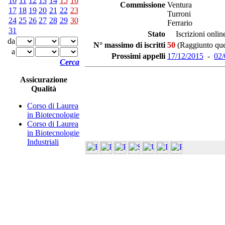
10
11
12
13
14
15
16
Commissione
Ventura
17
18
19
20
21
22
23
Turroni
24
25
26
27
28
29
30
Ferrario
31
Stato
Iscrizioni online
da
N° massimo di iscritti
50
(Raggiunto ques
a
Prossimi appelli
17/12/2015
-
02/
Cerca
Assicurazione
Qualità
Corso di Laurea
in Biotecnologie
Corso di Laurea
in Biotecnologie
Industriali