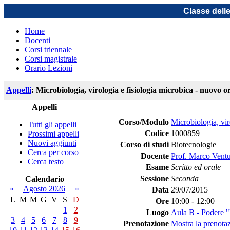
Classe dell
Home
Docenti
Corsi triennale
Corsi magistrale
Orario Lezioni
Appelli
: Microbiologia, virologia e fisiologia microbica - nuovo o
Appelli
Corso/Modulo
Microbiologia, vir
Tutti gli appelli
Codice
1000859
Prossimi appelli
Nuovi aggiunti
Corso di studi
Biotecnologie
Cerca per corso
Docente
Prof. Marco Vent
Cerca testo
Esame
Scritto ed orale
Sessione
Seconda
Calendario
«
Agosto 2026
»
Data
29/07/2015
L
M
M
G
V
S
D
Ore
10:00 - 12:00
1
2
Luogo
Aula B - Podere 
3
4
5
6
7
8
9
Prenotazione
Mostra la prenotaz