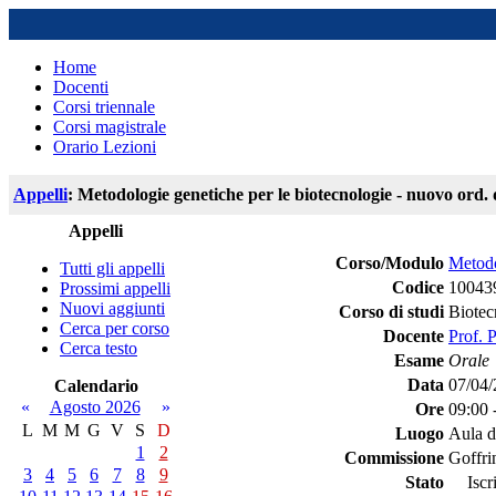
Home
Docenti
Corsi triennale
Corsi magistrale
Orario Lezioni
Appelli
: Metodologie genetiche per le biotecnologie - nuovo ord. 
Appelli
Corso/Modulo
Metodo
Tutti gli appelli
Codice
10043
Prossimi appelli
Nuovi aggiunti
Corso di studi
Biotec
Cerca per corso
Docente
Prof. 
Cerca testo
Esame
Orale
Data
07/04
Calendario
«
Agosto 2026
»
Ore
09:00 
L
M
M
G
V
S
D
Luogo
Aula d
1
2
Commissione
Goffri
3
4
5
6
7
8
9
Stato
Iscri