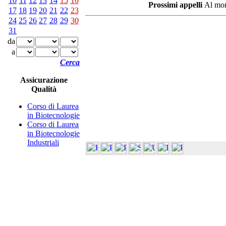
10
11
12
13
14
15
16
Prossimi appelli
Al mom
17
18
19
20
21
22
23
24
25
26
27
28
29
30
31
da
a
Cerca
Assicurazione
Qualità
Corso di Laurea
in Biotecnologie
Corso di Laurea
in Biotecnologie
Industriali