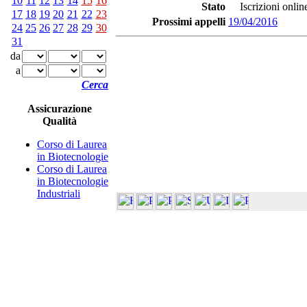
10
11
12
13
14
15
16
Stato
Iscrizioni online
17
18
19
20
21
22
23
Prossimi appelli
19/04/2016
24
25
26
27
28
29
30
31
da
a
Cerca
Assicurazione
Qualità
Corso di Laurea
in Biotecnologie
Corso di Laurea
in Biotecnologie
Industriali