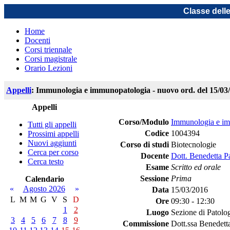
Classe dell
Home
Docenti
Corsi triennale
Corsi magistrale
Orario Lezioni
Appelli
: Immunologia e immunopatologia - nuovo ord. del 15/03
Appelli
Corso/Modulo
Immunologia e im
Tutti gli appelli
Codice
1004394
Prossimi appelli
Nuovi aggiunti
Corso di studi
Biotecnologie
Cerca per corso
Docente
Dott. Benedetta P
Cerca testo
Esame
Scritto ed orale
Sessione
Prima
Calendario
«
Agosto 2026
»
Data
15/03/2016
L
M
M
G
V
S
D
Ore
09:30 - 12:30
1
2
Luogo
Sezione di Patolo
3
4
5
6
7
8
9
Commissione
Dott.ssa Benedett