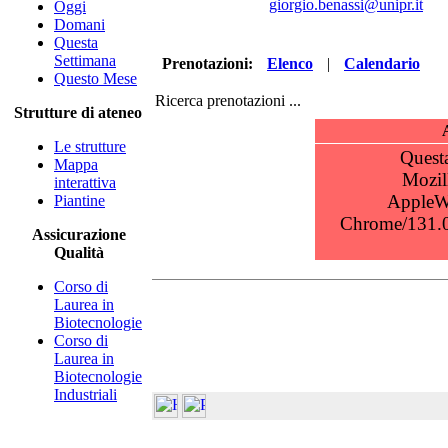
giorgio.benassi@unipr.it
Oggi
Domani
Questa
Settimana
Prenotazioni:
Elenco
|
Calendario
Questo Mese
Ricerca prenotazioni ...
Strutture di ateneo
Le strutture
Mappa
interattiva
Piantine
Assicurazione
Qualità
Corso di
Laurea in
Biotecnologie
Corso di
Laurea in
Biotecnologie
Industriali