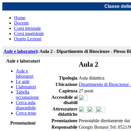
Classe dell
Home
Docenti
Corsi triennale
Corsi magistrale
Orario Lezioni
Aule e laboratori
: Aula 2 - Dipartimento di Bioscienze - Plesso B
Aule e laboratori
Aula 2
Aule e
laboratori
Tipologia
Aula didattica
Le aule
Ubicazione
Dipartimento di Bioscienze 
I laboratori
Capienza
27 posti
Tabella
occupazione
Accessibile ai
Cerca aula
disabili
disponibile
Attrezzature
Cerca testo
didattiche
Prenotazione
Prenotabile direttamente dai
Prenotazioni
Responsabile
Giorgio Benassi Tel: 0521/