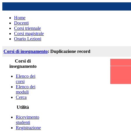
Home
Docenti
Corsi triennale
Corsi magistrale
Orario Lezioni
Corsi di insegnamento
: Duplicazione record
Corsi di
insegnamento
Elenco dei
corsi
Elenco dei
moduli
Cerca
Utilità
Ricevimento
studenti
Registrazione