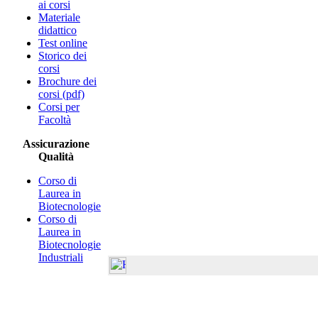
ai corsi
Materiale
didattico
Test online
Storico dei
corsi
Brochure dei
corsi (pdf)
Corsi per
Facoltà
Assicurazione
Qualità
Corso di
Laurea in
Biotecnologie
Corso di
Laurea in
Biotecnologie
Industriali