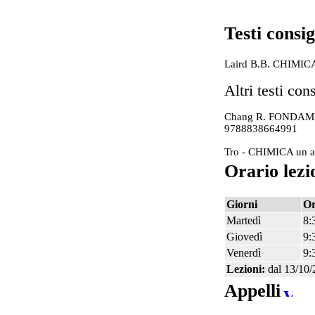
Testi consig
Laird B.B. CHIMI
Altri testi cons
Chang R. FONDAME
9
788838664991
Tro - CHIMICA un ap
Orario lezi
Giorni
O
Martedì
8:
Giovedì
9:
Venerdì
9:
Lezioni:
dal 13/10/
Appelli