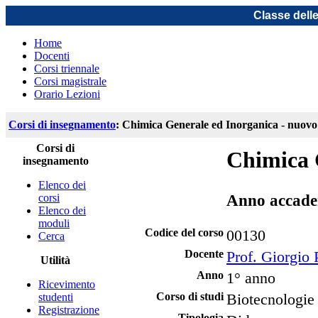
Classe dell
Home
Docenti
Corsi triennale
Corsi magistrale
Orario Lezioni
Corsi di insegnamento
: Chimica Generale ed Inorganica - nuovo
Corsi di
Chimica 
insegnamento
Elenco dei
Anno accade
corsi
Elenco dei
moduli
Codice del corso
00130
Cerca
Docente
Prof. Giorgio 
Utilità
Anno
1° anno
Ricevimento
Corso di studi
Biotecnologie
studenti
Registrazione
Tipologia