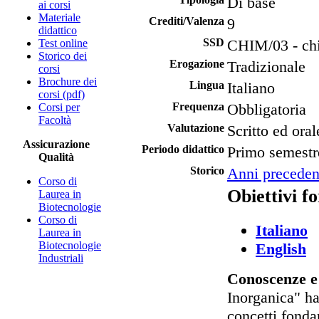
Di base
ai corsi
Materiale
Crediti/Valenza
9
didattico
SSD
CHIM/03 - chi
Test online
Storico dei
Erogazione
Tradizionale
corsi
Brochure dei
Lingua
Italiano
corsi (pdf)
Frequenza
Obbligatoria
Corsi per
Facoltà
Valutazione
Scritto ed oral
Assicurazione
Periodo didattico
Primo semestr
Qualità
Storico
Anni preceden
Corso di
Obiettivi f
Laurea in
Biotecnologie
Corso di
Italiano
Laurea in
Biotecnologie
English
Industriali
Conoscenze e
Inorganica" ha
concetti fonda