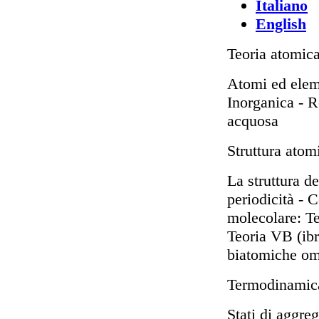
Italiano
English
Teoria atomic
Atomi ed elem
Inorganica - R
acquosa
Struttura atom
La struttura d
periodicità - 
molecolare: Te
Teoria VB (ib
biatomiche omo
Termodinamic
Stati di aggre