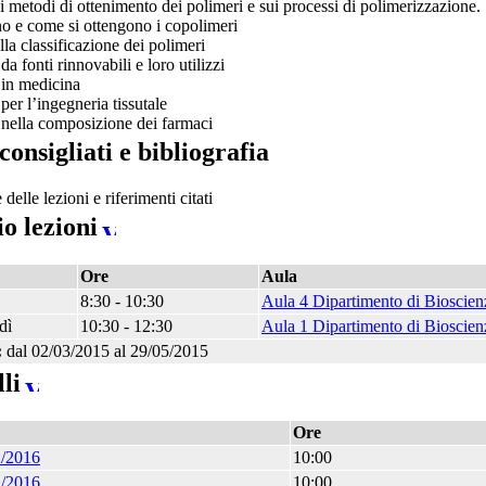
i metodi di ottenimento dei polimeri e sui processi di polimerizzazione
o e come si ottengono i copolimeri
lla classificazione dei polimeri
da fonti rinnovabili e loro utilizzi
 in medicina
 per l’ingegneria tissutale
 nella composizione dei farmaci
 consigliati e bibliografia
delle lezioni e riferimenti citati
o lezioni
Ore
Aula
8:30 - 10:30
Aula 4 Dipartimento di Bioscien
dì
10:30 - 12:30
Aula 1 Dipartimento di Bioscien
:
dal 02/03/2015 al 29/05/2015
li
Ore
2/2016
10:00
2/2016
10:00