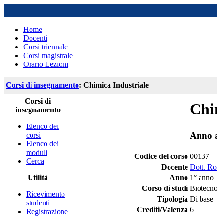
Home
Docenti
Corsi triennale
Corsi magistrale
Orario Lezioni
Corsi di insegnamento
: Chimica Industriale
Corsi di
Chi
insegnamento
Elenco dei
Anno 
corsi
Elenco dei
moduli
Codice del corso
00137
Cerca
Docente
Dott. Rob
Utilità
Anno
1° anno
Corso di studi
Biotecnol
Ricevimento
Tipologia
Di base
studenti
Crediti/Valenza
6
Registrazione