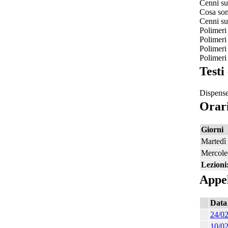
Cenni su
Cosa son
Cenni su
Polimeri 
Polimeri
Polimeri
Polimeri
Testi
Dispense 
Orari
Giorni
Martedì
Mercole
Lezioni
Appel
Data
24/0
10/0