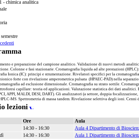
- chimica analitica
nale
oria
 semestre
cedenti
ramma
nto e preparazione del campione analitico. Validazione di nuovi metodi analitici
ione. Colonne e fasi stazionarie. Cromatografia liquida ad alte prestazioni (HPLC): p
fia Ionica (IC): principi e strumentazione. Rivelatori specifici per la cromatograf
ionico forte con rivelazione amperometrica pulsata (HPAEC-PAD) nella separazione e 
omatografia ad esclusione dimensionale. Cromatografia su strato sottile. Cromatograf
ettroforesi capillare: teoria ed applicazioni. Valutazione statistica dei dati analitic
PCI, APPI, MALDI, DESI, DART). Gli analizzatori (a settore, doppia focalizzazione,
PLC-MS. Spettrometria di massa tandem. Rivelazione selettiva degli ioni. Cenni d
o lezioni
Ore
Aula
14:30 - 16:30
Aula 4 Dipartimento di Bioscien
dì
14:30 - 16:30
Aula 1 Dipartimento di Bioscien