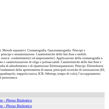
. Metodi separativi. Cromatografia. Gascromatografia: Principi e
rincipi e strumentazione. Caratteristiche delle fasi fisse e mobili.
ia ionica: conduttimetrici ed amperometrici. Applicazione della cromatografia a
caratterizzazione di oligo e polisaccaridi. Caratteristiche delle fasi fisse e
ia di adsorbimento e di ripartizione Elettroseparazioni. Principi. Elettroforesi
i. Fondamenti della spettrometria di massa, principali tecniche di ionizzazione (EI,
 quadrupolo, trappola ionica, ICR, Orbitrap, tempo di volo), l’accoppiamento
i proteomica.
ze - Plesso Biologico
ze - Plesso Biologico