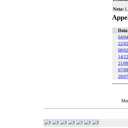
Nota:
Le
Appel
Data
04/0
22/0
08/0
14/1
21/0
07/0
20/0
Mat