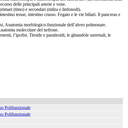
Decorso delle principali arterie e vene.
rimari (timo) e secondari (milza e linfonodi).
estino tenue, intestino crasso. Fegato e le vie biliari. Il pancreas e
moni. Anatomia morfologico-funzionale dell’alveo polmonare.
Anatomia molecolare del nefrone.
ti, l’ipofisi. Tiroide e paratiroidi, le ghiandole surrenali, le
so Polifunzionale
so Polifunzionale