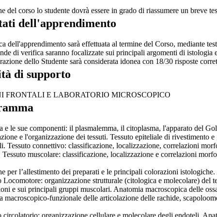
ne del corso lo studente dovrà essere in grado di riassumere un breve te
tati dell'apprendimento
ca dell'apprendimento sarà effettuata al termine del Corso, mediante tes
de di verifica saranno focalizzate sui principali argomenti di istologia
razione dello Studente sarà considerata idonea con 18/30 risposte corret
ità di supporto
NI FRONTALI E LABORATORIO MICROSCOPICO
ramma
a e le sue componenti: il plasmalemma, il citoplasma, l'apparato del Gol
ione e l'organizzazione dei tessuti. Tessuto epiteliale di rivestimento e
i. Tessuto connettivo: classificazione, localizzazione, correlazioni morf
. Tessuto muscolare: classificazione, localizzazione e correlazioni morfo
 per l’allestimento dei preparati e le principali colorazioni istologiche. 
Locomotore: organizzazione strutturale (citologica e molecolare) del tes
ioni e sui principali gruppi muscolari. Anatomia macroscopica delle ossa
 macroscopico-funzionale delle articolazione delle rachide, scapoloomer
 circolatorio: organizzazione cellulare e molecolare degli endoteli. Ana