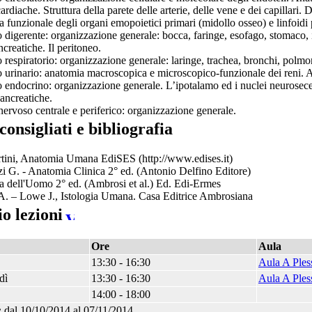
ardiache. Struttura della parete delle arterie, delle vene e dei capillari. 
funzionale degli organi emopoietici primari (midollo osseo) e linfoidi p
digerente: organizzazione generale: bocca, faringe, esofago, stomaco, int
ncreatiche. Il peritoneo.
 respiratorio: organizzazione generale: laringe, trachea, bronchi, pol
 urinario: anatomia macroscopica e microscopico-funzionale dei reni. 
endocrino: organizzazione generale. L’ipotalamo ed i nuclei neurosecernen
pancreatiche.
nervoso centrale e periferico: organizzazione generale.
 consigliati e bibliografia
tini, Anatomia Umana EdiSES (http://www.edises.it)
i G. - Anatomia Clinica 2° ed. (Antonio Delfino Editore)
 dell'Uomo 2° ed. (Ambrosi et al.) Ed. Edi-Ermes
A. – Lowe J., Istologia Umana. Casa Editrice Ambrosiana
o lezioni
Ore
Aula
13:30 - 16:30
Aula A Ples
dì
13:30 - 16:30
Aula A Ples
14:00 - 18:00
:
dal 10/10/2014 al 07/11/2014