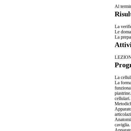
Al termi
Risul
La verifi
Le doman
La prepa
Attiv
LEZIO
Prog
La cellul
La formaz
funzional
piastrine
cellulari.
Metodiche
Apparato 
articolaz
Anatomia
caviglia.
Apparato