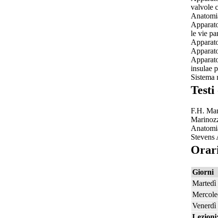
valvole c
Anatomia 
Apparato 
le vie pa
Apparato
Apparato
Apparato 
insulae 
Sistema 
Testi
F.H. Mar
Marinozz
Anatomia
Stevens 
Orari
Giorni
Martedì
Mercole
Venerdì
Lezioni