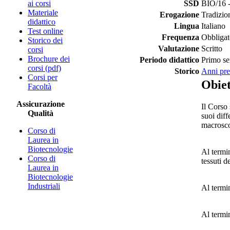
ai corsi
SSD
BIO/16 
Materiale
Erogazione
Tradizio
didattico
Lingua
Italiano
Test online
Frequenza
Obbligat
Storico dei
Valutazione
Scritto
corsi
Brochure dei
Periodo didattico
Primo se
corsi (pdf)
Storico
Anni pre
Corsi per
Obiet
Facoltà
Assicurazione
Il Corso 
Qualità
suoi diff
macroscop
Corso di
Laurea in
Biotecnologie
Al termin
Corso di
tessuti d
Laurea in
Biotecnologie
Industriali
Al termin
Al termi