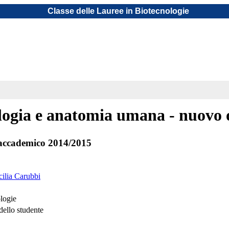
Classe delle Lauree in Biotecnologie
ologia e anatomia umana - nuovo 
accademico 2014/2015
cilia Carubbi
logie
dello studente