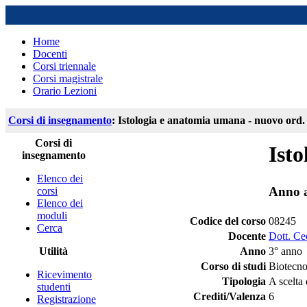
Home
Docenti
Corsi triennale
Corsi magistrale
Orario Lezioni
Corsi di insegnamento
: Istologia e anatomia umana - nuovo ord.
Corsi di
Ist
insegnamento
Elenco dei
Anno 
corsi
Elenco dei
moduli
Codice del corso
08245
Cerca
Docente
Dott. Ce
Utilità
Anno
3° anno
Corso di studi
Biotecno
Ricevimento
Tipologia
A scelta 
studenti
Crediti/Valenza
6
Registrazione