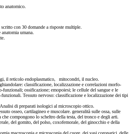
sto anatomico.
t scritto con 30 domande a risposte multiple.
 e anatomia umana.
te.
gi, il reticolo endoplasmatico, mitocondri, il nucleo.
 ghiandolare: classificazione, localizzazione e correlazioni morfo-
o-funzionali; ossificazione; emopoiesi; le cellule del sangue e le
-funzionali. Tessuto nervoso: classificazione e localizzazione dei tipi
Analisi di preparati isologici al microscopio ottico.
suto osseo, cartilagineo e muscolare. generalità sulle ossa, sulle
 che compongono lo scheltro della testa, del tronco e degli arti.
ale, del gomito, del polso, coxofemorale, del ginocchio e della
tomia macroscopia e microscopia del cuore, dei vasi coronarici, delle