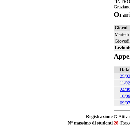
“INTRO
Graziano
Orari
Giorni
Martedì
Giovedì
Lezioni
Appel
Data
25/0
11/0
24/0
10/0
09/0
Registrazione
Attiva
N° massimo di studenti
28
(Ragg