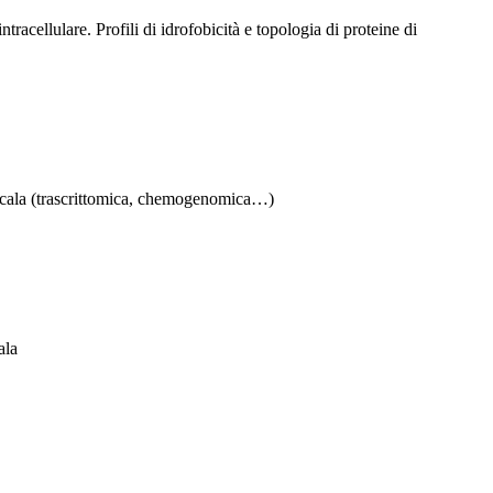
racellulare. Profili di idrofobicità e topologia di proteine ​​di
a scala (trascrittomica, chemogenomica…)
cala