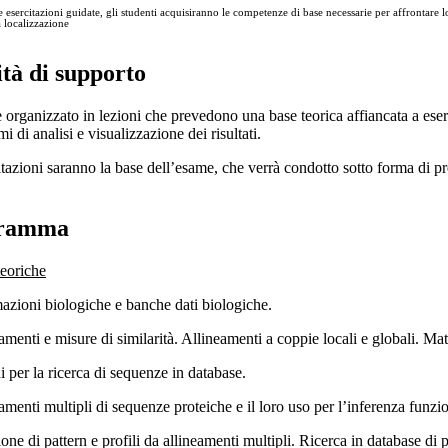
e esercitazioni guidate, gli studenti acquisiranno le competenze di base necessarie per affrontare 
la localizzazione
ità di supporto
è organizzato in lezioni che prevedono una base teorica affiancata a eser
 di analisi e visualizzazione dei risultati.
tazioni saranno la base dell’esame, che verrà condotto sotto forma di pre
ramma
teoriche
mazioni biologiche e banche dati biologiche.
amenti e misure di similarità. Allineamenti a coppie locali e globali. Mat
 per la ricerca di sequenze in database.
amenti multipli di sequenze proteiche e il loro uso per l’inferenza funzion
one di pattern e profili da allineamenti multipli. Ricerca in database di p