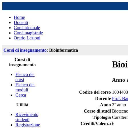
Home
Docenti
Corsi triennale
Corsi magistrale
Orario Lezioni
Corsi di insegnamento
: Bioinformatica
Corsi di
Bio
insegnamento
Elenco dei
Anno 
corsi
Elenco dei
moduli
Codice del corso
1004403
Cerca
Docente
Prof. Ba
Utilità
Anno
2° anno
Corso di studi
Biotecnol
Ricevimento
Tipologia
Caratter
studenti
Crediti/Valenza
6
Registrazione