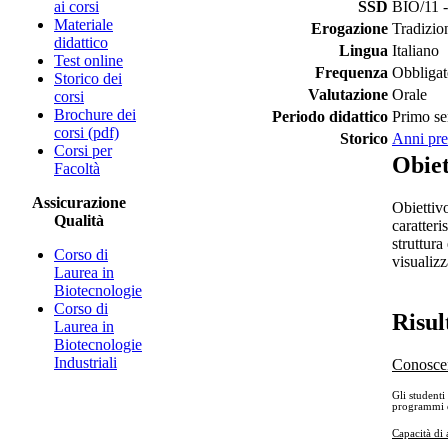
ai corsi
SSD
BIO/11 -
Materiale
Erogazione
Tradizio
didattico
Lingua
Italiano
Test online
Frequenza
Obbligat
Storico dei
Valutazione
Orale
corsi
Brochure dei
Periodo didattico
Primo se
corsi (pdf)
Storico
Anni pre
Corsi per
Obiet
Facoltà
Assicurazione
Obiettivo
Qualità
caratteri
struttura
Corso di
visualiz
Laurea in
Biotecnologie
Corso di
Risul
Laurea in
Biotecnologie
Industriali
Conosce
Gli studenti
programmi di
Capacità di