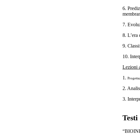
6. Prediz
membran
7. Evolu
8. L’era
9. Class
10. Inte
Lezioni
a
1.
Progetta
2. Anali
3. Interp
Testi
“BIOIN