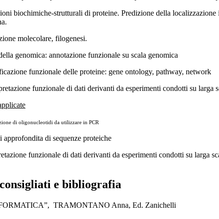
ioni biochimiche-strutturali di proteine. Predizione della localizzazione int
a.
zione molecolare, filogenesi.
 della genomica: annotazione funzionale su scala genomica
ificazione funzionale delle proteine: gene ontology, pathway, network
rpretazione funzionale di dati derivanti da esperimenti condotti su larg
pplicate
zione di oligonucleotidi da utilizzare in PCR
si approfondita di sequenze proteiche
retazione funzionale di dati derivanti da esperimenti condotti su larga s
 consigliati e bibliografia
FORMATICA”, TRAMONTANO Anna, Ed. Zanichelli