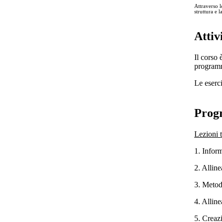
Attraverso l
struttura e 
Attiv
Il corso 
programmi
Le eserci
Prog
Lezioni 
1. Infor
2. Alline
3. Metodi
4. Alline
5. Creazi