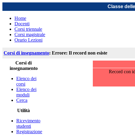
Classe dell
Home
Docenti
Corsi triennale
Corsi magistrale
Orario Lezioni
Corsi di insegnamento
: Errore: Il record non esiste
Corsi di
insegnamento
Record con id
Elenco dei
corsi
Elenco dei
moduli
Cerca
Utilità
Ricevimento
studenti
Registrazione