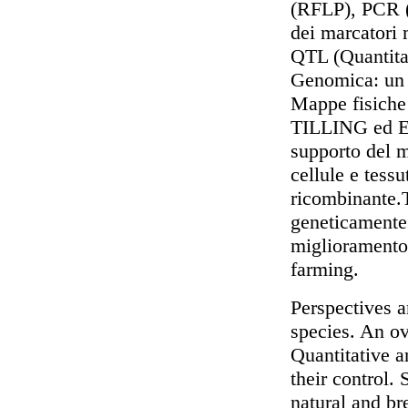
(RFLP), PCR 
dei marcatori 
QTL (Quantitat
Genomica: un 
Mappe fisiche
TILLING ed E
supporto del m
cellule e tess
ricombinante.
geneticamente m
miglioramento 
farming.
Perspectives a
species. An ov
Quantitative a
their control. 
natural and br