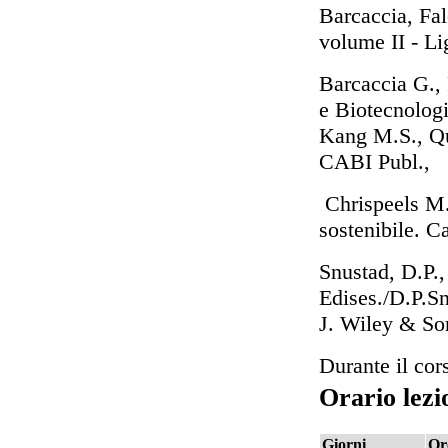
Barcaccia, Fal
volume II - Li
Barcaccia G., 
e Biotecnologi
Kang M.S., Qu
CABI Publ.,
Chrispeels M.
sostenibile. C
Snustad, D.P.,
Edises./D.P.Sn
J. Wiley & Son
Durante il cor
Orario lezi
Giorni
Or