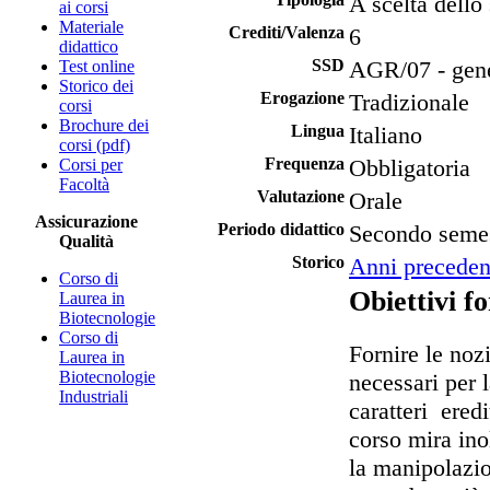
A scelta dello
ai corsi
Materiale
Crediti/Valenza
6
didattico
SSD
AGR/07 - gene
Test online
Storico dei
Erogazione
Tradizionale
corsi
Brochure dei
Lingua
Italiano
corsi (pdf)
Frequenza
Obbligatoria
Corsi per
Facoltà
Valutazione
Orale
Assicurazione
Periodo didattico
Secondo seme
Qualità
Storico
Anni preceden
Corso di
Obiettivi f
Laurea in
Biotecnologie
Corso di
Fornire le noz
Laurea in
Biotecnologie
necessari per 
Industriali
caratteri eredit
corso mira inol
la manipolazio