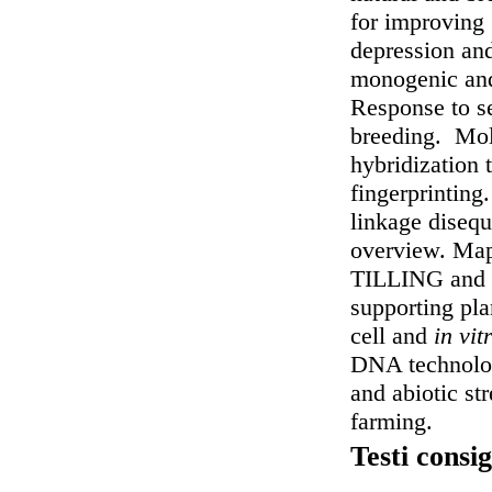
for improving 
depression and
monogenic and 
Response to s
breeding. Mol
hybridization
fingerprintin
linkage diseq
overview. Map
TILLING and 
supporting pla
cell and
in vit
DNA technologi
and abiotic st
farming.
Testi consig