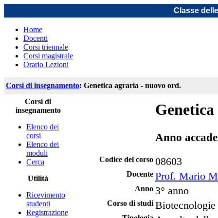
Classe dell
Home
Docenti
Corsi triennale
Corsi magistrale
Orario Lezioni
Corsi di insegnamento
: Genetica agraria - nuovo ord.
Corsi di
Genetica 
insegnamento
Elenco dei
Anno accade
corsi
Elenco dei
moduli
Codice del corso
08603
Cerca
Docente
Prof. Mario M
Utilità
Anno
3° anno
Ricevimento
Corso di studi
Biotecnologie
studenti
Registrazione
Tipologia