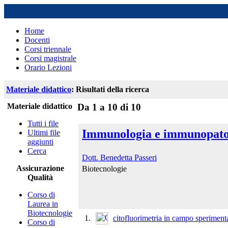
Home
Docenti
Corsi triennale
Corsi magistrale
Orario Lezioni
Materiale didattico
: Risultati della ricerca
Materiale didattico
Da 1 a 10 di 10
Tutti i file
Immunologia e immunopatol
Ultimi file
aggiunti
Cerca
Dott. Benedetta Passeri
Assicurazione
Biotecnologie
Qualità
Corso di
Laurea in
Biotecnologie
1.
citofluorimetria in campo speriment
Corso di