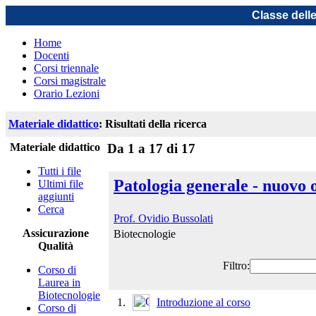
Classe dell
Home
Docenti
Corsi triennale
Corsi magistrale
Orario Lezioni
Materiale didattico
: Risultati della ricerca
Materiale didattico
Da 1 a 17 di 17
Tutti i file
Patologia generale - nuovo 
Ultimi file
aggiunti
Cerca
Prof. Ovidio Bussolati
Assicurazione
Biotecnologie
Qualità
Filtro:
Corso di
Laurea in
Biotecnologie
1.
Introduzione al corso
Corso di