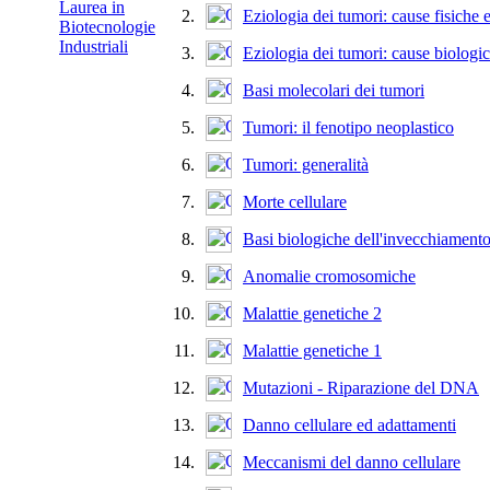
Laurea in
2.
Eziologia dei tumori: cause fisiche 
Biotecnologie
Industriali
3.
Eziologia dei tumori: cause biologi
4.
Basi molecolari dei tumori
5.
Tumori: il fenotipo neoplastico
6.
Tumori: generalità
7.
Morte cellulare
8.
Basi biologiche dell'invecchiament
9.
Anomalie cromosomiche
10.
Malattie genetiche 2
11.
Malattie genetiche 1
12.
Mutazioni - Riparazione del DNA
13.
Danno cellulare ed adattamenti
14.
Meccanismi del danno cellulare