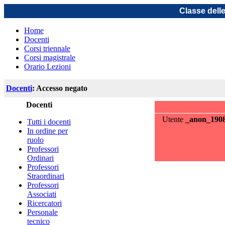
Classe dell
Home
Docenti
Corsi triennale
Corsi magistrale
Orario Lezioni
Docenti
: Accesso negato
Docenti
Utente
_anon_190
Tutti i docenti
In ordine per
ruolo
Professori
Ordinari
Professori
Straordinari
Professori
Associati
Ricercatori
Personale
tecnico