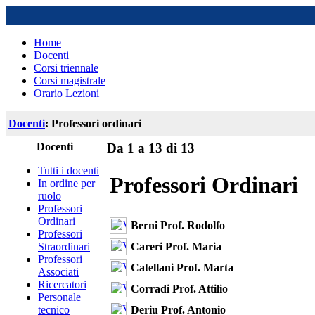
Home
Docenti
Corsi triennale
Corsi magistrale
Orario Lezioni
Docenti
: Professori ordinari
Docenti
Da 1 a 13 di 13
Tutti i docenti
Professori Ordinari
In ordine per
ruolo
Professori
Ordinari
Berni Prof. Rodolfo
Professori
Careri Prof. Maria
Straordinari
Professori
Catellani Prof. Marta
Associati
Ricercatori
Corradi Prof. Attilio
Personale
Deriu Prof. Antonio
tecnico