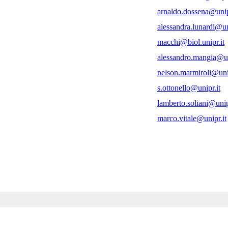
arnaldo.dossena@unip
alessandra.lunardi@un
macchi@biol.unipr.it
alessandro.mangia@un
nelson.marmiroli@unip
s.ottonello@unipr.it
lamberto.soliani@unip
marco.vitale@unipr.it