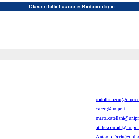
Classe delle Lauree in Biotecnologie
rodolfo.berni@unipr.i
careri@unipr.it
marta.catellani@unipr.
attilio.corradi@unipr.i
Antonio.Deriu@unipr.