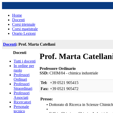
Home
Docenti
Corsi triennale
Corsi magistrale
Orario Lezioni
Docenti
: Prof. Marta Catellani
Docenti
Prof. Marta Catellan
Tutti i docenti
In ordine per
Professore Ordinario
ruolo
SSD:
CHIM/04 - chimica industriale
Professori
Ordinari
Tel:
+39 0521 905415
Professori
Straordinari
Fax:
+39 0521 905472
Professori
Associati
Presso:
Ricercatori
• Dottorato di Ricerca in Scienze Chimic
Personale
•
tecnico