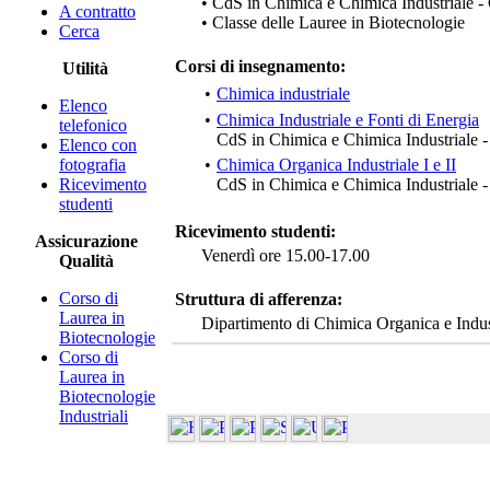
• CdS in Chimica e Chimica Industriale 
A contratto
• Classe delle Lauree in Biotecnologie
Cerca
Corsi di insegnamento:
Utilità
•
Chimica industriale
Elenco
•
Chimica Industriale e Fonti di Energia
telefonico
CdS in Chimica e Chimica Industriale
Elenco con
fotografia
•
Chimica Organica Industriale I e II
Ricevimento
CdS in Chimica e Chimica Industriale
studenti
Ricevimento studenti:
Assicurazione
Venerdì ore 15.00-17.00
Qualità
Corso di
Struttura di afferenza:
Laurea in
Dipartimento di Chimica Organica e Indus
Biotecnologie
Corso di
Laurea in
Biotecnologie
Industriali