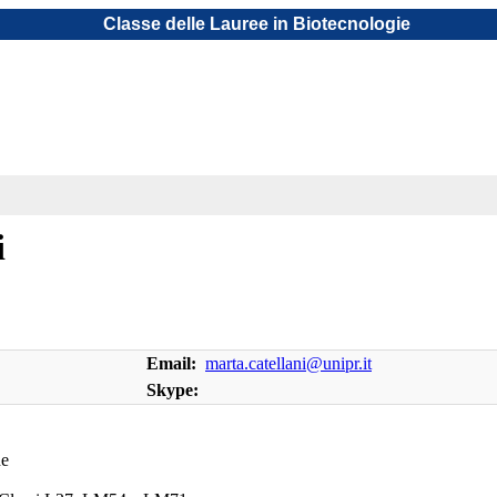
Classe delle Lauree in Biotecnologie
i
Email:
marta.catellani@unipr.it
Skype:
he