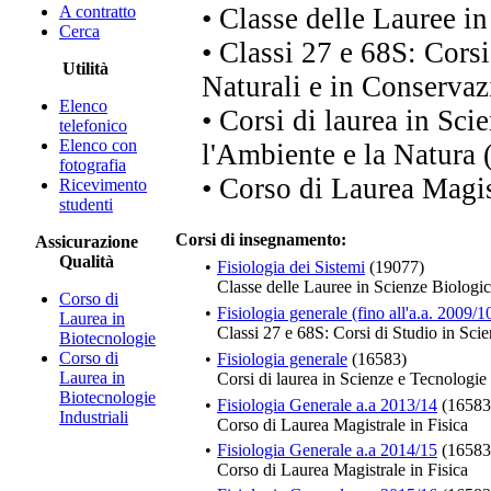
A contratto
• Classe delle Lauree i
Cerca
• Classi 27 e 68S: Corsi
Utilità
Naturali e in Conservaz
Elenco
• Corsi di laurea in Sci
telefonico
Elenco con
l'Ambiente e la Natura
fotografia
• Corso di Laurea Magis
Ricevimento
studenti
Corsi di insegnamento:
Assicurazione
Qualità
•
Fisiologia dei Sistemi
(19077)
Classe delle Lauree in Scienze Biologi
Corso di
•
Fisiologia generale (fino all'a.a. 2009/1
Laurea in
Classi 27 e 68S: Corsi di Studio in Sci
Biotecnologie
Corso di
•
Fisiologia generale
(16583)
Laurea in
Corsi di laurea in Scienze e Tecnologi
Biotecnologie
•
Fisiologia Generale a.a 2013/14
(16583
Industriali
Corso di Laurea Magistrale in Fisica
•
Fisiologia Generale a.a 2014/15
(16583
Corso di Laurea Magistrale in Fisica