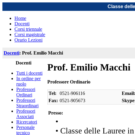
Classe dell
Home
Docenti
Corsi triennale
Corsi magistrale
Orario Lezioni
Docenti
: Prof. Emilio Macchi
Docenti
Prof. Emilio Macchi
Tutti i docenti
In ordine per
Professore Ordinario
ruolo
Professori
Tel:
0521-906116
Email
Ordinari
Professori
Fax:
0521-905673
Skype
Straordinari
Professori
Presso:
Associati
•
Ricercatori
Personale
• Classe delle Lauree i
tecnico