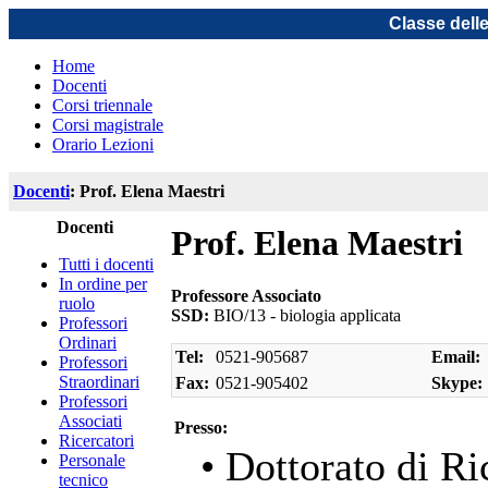
Classe dell
Home
Docenti
Corsi triennale
Corsi magistrale
Orario Lezioni
Docenti
: Prof. Elena Maestri
Docenti
Prof. Elena Maestri
Tutti i docenti
In ordine per
Professore Associato
ruolo
SSD:
BIO/13 - biologia applicata
Professori
Ordinari
Tel:
0521-905687
Email:
Professori
Straordinari
Fax:
0521-905402
Skype:
Professori
Associati
Presso:
Ricercatori
• Dottorato di Ri
Personale
tecnico