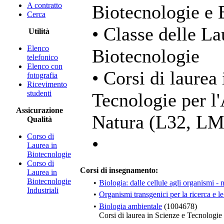
A contratto
Biotecnologie e 
Cerca
• Classe delle La
Utilità
Elenco
Biotecnologie
telefonico
Elenco con
• Corsi di laurea
fotografia
Ricevimento
studenti
Tecnologie per l
Assicurazione
Natura (L32, LM
Qualità
Corso di
•
Laurea in
Biotecnologie
Corso di
Corsi di insegnamento:
Laurea in
Biotecnologie
•
Biologia: dalle cellule agli organismi -
Industriali
•
Organismi transgenici per la ricerca e l
•
Biologia ambientale
(1004678)
Corsi di laurea in Scienze e Tecnologi