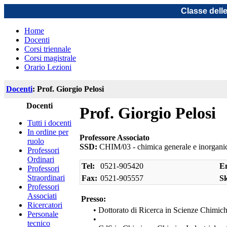
Classe dell
Home
Docenti
Corsi triennale
Corsi magistrale
Orario Lezioni
Docenti
: Prof. Giorgio Pelosi
Docenti
Prof. Giorgio Pelosi
Tutti i docenti
In ordine per
Professore Associato
ruolo
SSD:
CHIM/03 - chimica generale e inorgani
Professori
Ordinari
Tel:
0521-905420
Em
Professori
Straordinari
Fax:
0521-905557
S
Professori
Associati
Presso:
Ricercatori
• Dottorato di Ricerca in Scienze Chimic
Personale
•
tecnico