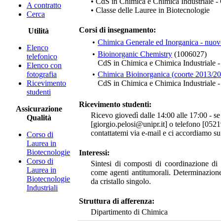
• CdS in Chimica e Chimica Industriale 
A contratto
• Classe delle Lauree in Biotecnologie
Cerca
Corsi di insegnamento:
Utilità
•
Chimica Generale ed Inorganica - nuov
Elenco
•
Bioinorganic Chemistry
(1006027)
telefonico
CdS in Chimica e Chimica Industriale
Elenco con
fotografia
•
Chimica Bioinorganica (coorte 2013/2
Ricevimento
CdS in Chimica e Chimica Industriale
studenti
Ricevimento studenti:
Assicurazione
Ricevo giovedì dalle 14:00 alle 17:00 - se 
Qualità
[giorgio.pelosi@unipr.it] o telefono [052
contattatemi via e-mail e ci accordiamo su 
Corso di
Laurea in
Biotecnologie
Interessi:
Corso di
Sintesi di composti di coordinazione di me
Laurea in
come agenti antitumorali. Determinazione 
Biotecnologie
da cristallo singolo.
Industriali
Struttura di afferenza:
Dipartimento di Chimica