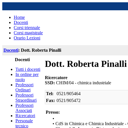
Home
Docenti
Corsi triennale
Corsi magistrale
Orario Lezioni
Docenti
: Dott. Roberta Pinalli
Docenti
Dott. Roberta Pinalli
Tutti i docenti
In ordine per
Ricercatore
ruolo
SSD:
CHIM/04 - chimica industriale
Professori
Ordinari
Tel:
0521/905464
Professori
Straordinari
Fax:
0521/905472
Professori
Associati
Presso:
Ricercatori
•
Personale
• CdS in Chimica e Chimica Industriale 
tecnico