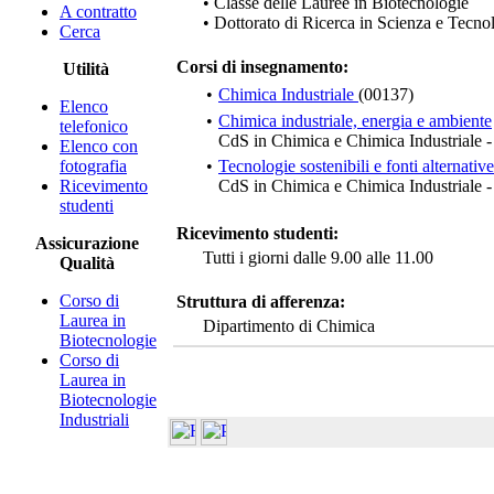
• Classe delle Lauree in Biotecnologie
A contratto
• Dottorato di Ricerca in Scienza e Tecnol
Cerca
Corsi di insegnamento:
Utilità
•
Chimica Industriale
(00137)
Elenco
•
Chimica industriale, energia e ambiente
telefonico
CdS in Chimica e Chimica Industriale
Elenco con
fotografia
•
Tecnologie sostenibili e fonti alternative
Ricevimento
CdS in Chimica e Chimica Industriale
studenti
Ricevimento studenti:
Assicurazione
Tutti i giorni dalle 9.00 alle 11.00
Qualità
Corso di
Struttura di afferenza:
Laurea in
Dipartimento di Chimica
Biotecnologie
Corso di
Laurea in
Biotecnologie
Industriali