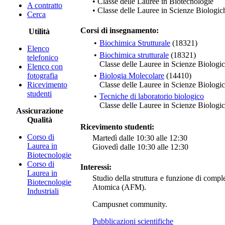
• Classe delle Lauree in Biotecnologie
A contratto
• Classe delle Lauree in Scienze Biologic
Cerca
Corsi di insegnamento:
Utilità
•
Biochimica Strutturale
(18321)
Elenco
•
Biochimica strutturale
(18321)
telefonico
Classe delle Lauree in Scienze Biologi
Elenco con
fotografia
•
Biologia Molecolare
(14410)
Ricevimento
Classe delle Lauree in Scienze Biologi
studenti
•
Tecniche di laboratorio biologico
Classe delle Lauree in Scienze Biologi
Assicurazione
Qualità
Ricevimento studenti:
Corso di
Martedì dalle 10:30 alle 12:30
Laurea in
Giovedì dalle 10:30 alle 12:30
Biotecnologie
Corso di
Interessi:
Laurea in
Studio della struttura e funzione di compl
Biotecnologie
Atomica (AFM).
Industriali
Campusnet community.
Pubblicazioni scientifiche