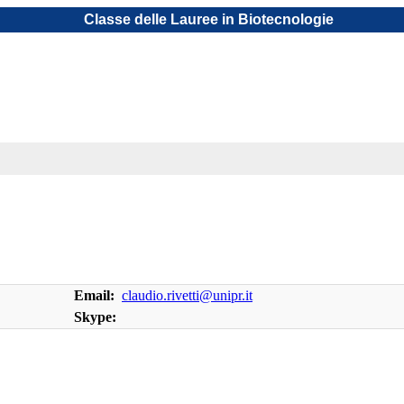
Classe delle Lauree in Biotecnologie
Email:
claudio.rivetti@unipr.it
Skype: