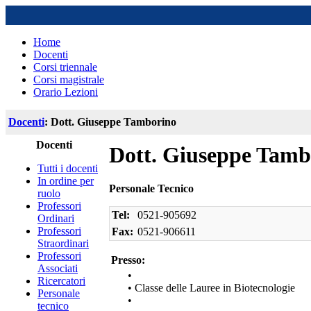
Home
Docenti
Corsi triennale
Corsi magistrale
Orario Lezioni
Docenti
: Dott. Giuseppe Tamborino
Docenti
Dott. Giuseppe Tamb
Tutti i docenti
In ordine per
Personale Tecnico
ruolo
Professori
Tel:
0521-905692
Ordinari
Professori
Fax:
0521-906611
Straordinari
Professori
Presso:
Associati
•
Ricercatori
• Classe delle Lauree in Biotecnologie
Personale
•
tecnico