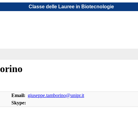
Classe delle Lauree in Biotecnologie
orino
Email:
giuseppe.tamborino@unipr.it
Skype: