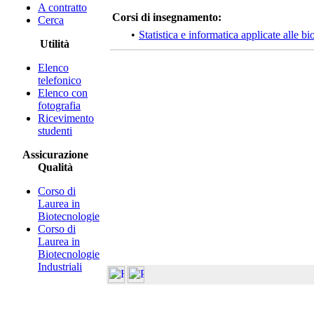
A contratto
Corsi di insegnamento:
Cerca
•
Statistica e informatica applicate alle 
Utilità
Elenco
telefonico
Elenco con
fotografia
Ricevimento
studenti
Assicurazione
Qualità
Corso di
Laurea in
Biotecnologie
Corso di
Laurea in
Biotecnologie
Industriali