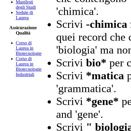
Manifesti
degli Studi
'chimica'.
Sedute di
Laurea
Scrivi
-chimica 
Assicurazione
Qualità
quei record che c
Corso di
'biologia' ma non
Laurea in
Biotecnologie
Corso di
Scrivi
bio*
per c
Laurea in
Biotecnologie
Scrivi
*matica
p
Industriali
'grammatica'.
Scrivi
*gene*
pe
and 'gene'.
Scrivi
" biologi