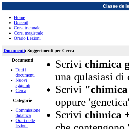
Classe dell
Home
Docenti
Corsi triennale
Corsi magistrale
Orario Lezioni
Documenti
: Suggerimenti per Cerca
Documenti
Scrivi
chimica 
Tutti i
una qulasiasi di 
documenti
Nuovi
aggiunti
Scrivi
"chimica
Cerca
oppure 'genetica'
Categorie
Commissione
Scrivi
chimica +
didattica
Orari delle
che contengono '
lezioni