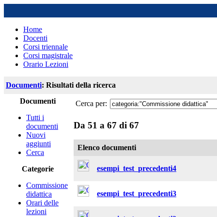
Home
Docenti
Corsi triennale
Corsi magistrale
Orario Lezioni
Documenti
: Risultati della ricerca
Documenti
Cerca per:
Tutti i
Da 51 a 67 di 67
documenti
Nuovi
aggiunti
Elenco documenti
Cerca
esempi_test_precedenti4
Categorie
Commissione
esempi_test_precedenti3
didattica
Orari delle
lezioni