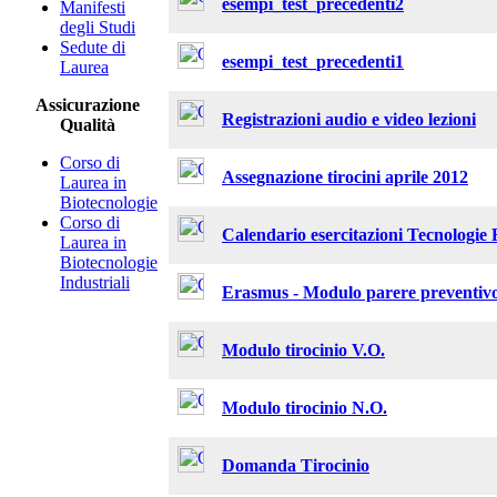
esempi_test_precedenti2
Manifesti
degli Studi
Sedute di
esempi_test_precedenti1
Laurea
Assicurazione
Registrazioni audio e video lezioni
Qualità
Corso di
Assegnazione tirocini aprile 2012
Laurea in
Biotecnologie
Corso di
Calendario esercitazioni Tecnologie
Laurea in
Biotecnologie
Industriali
Erasmus - Modulo parere preventivo
Modulo tirocinio V.O.
Modulo tirocinio N.O.
Domanda Tirocinio