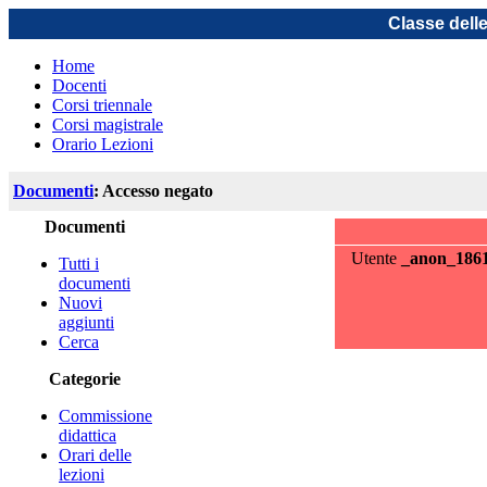
Classe dell
Home
Docenti
Corsi triennale
Corsi magistrale
Orario Lezioni
Documenti
: Accesso negato
Documenti
Utente
_anon_186
Tutti i
documenti
Nuovi
aggiunti
Cerca
Categorie
Commissione
didattica
Orari delle
lezioni