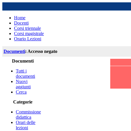
Home
Docenti
Corsi triennale
Corsi magistrale
Orario Lezioni
Documenti
: Accesso negato
Documenti
Tutti i
documenti
Nuovi
aggiunti
Cerca
Categorie
Commissione
didattica
Orari delle
lezioni