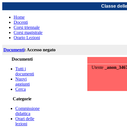
Classe dell
Home
Docenti
Corsi triennale
Corsi magistrale
Orario Lezioni
Documenti
: Accesso negato
Documenti
Utente
_anon_346
Tutti i
documenti
Nuovi
aggiunti
Cerca
Categorie
Commissione
didattica
Orari delle
lezioni