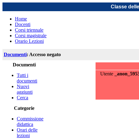
Classe dell
Home
Docenti
Corsi triennale
Corsi magistrale
Orario Lezioni
Documenti
: Accesso negato
Documenti
Utente
_anon_595
Tutti i
documenti
Nuovi
aggiunti
Cerca
Categorie
Commissione
didattica
Orari delle
lezioni