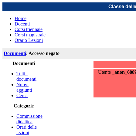
Classe dell
Home
Docenti
Corsi triennale
Corsi magistrale
Orario Lezioni
Documenti
: Accesso negato
Documenti
Utente
_anon_688
Tutti i
documenti
Nuovi
aggiunti
Cerca
Categorie
Commissione
didattica
Orari delle
lezioni