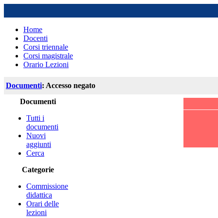
Home
Docenti
Corsi triennale
Corsi magistrale
Orario Lezioni
Documenti
: Accesso negato
Documenti
Tutti i
documenti
Nuovi
aggiunti
Cerca
Categorie
Commissione
didattica
Orari delle
lezioni