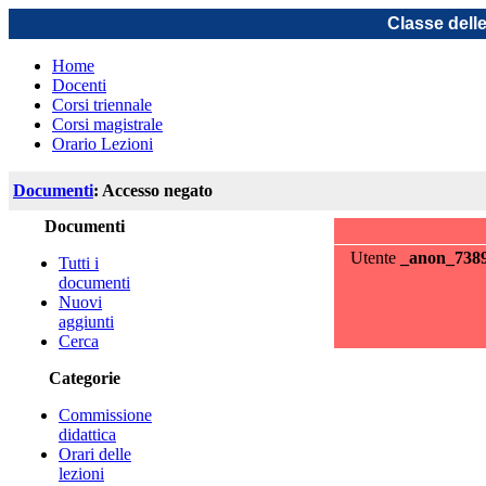
Classe dell
Home
Docenti
Corsi triennale
Corsi magistrale
Orario Lezioni
Documenti
: Accesso negato
Documenti
Utente
_anon_738
Tutti i
documenti
Nuovi
aggiunti
Cerca
Categorie
Commissione
didattica
Orari delle
lezioni