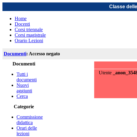
Classe dell
Home
Docenti
Corsi triennale
Corsi magistrale
Orario Lezioni
Documenti
: Accesso negato
Documenti
Utente
_anon_354
Tutti i
documenti
Nuovi
aggiunti
Cerca
Categorie
Commissione
didattica
Orari delle
lezioni