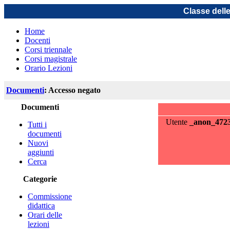
Classe dell
Home
Docenti
Corsi triennale
Corsi magistrale
Orario Lezioni
Documenti
: Accesso negato
Documenti
Utente
_anon_472
Tutti i
documenti
Nuovi
aggiunti
Cerca
Categorie
Commissione
didattica
Orari delle
lezioni