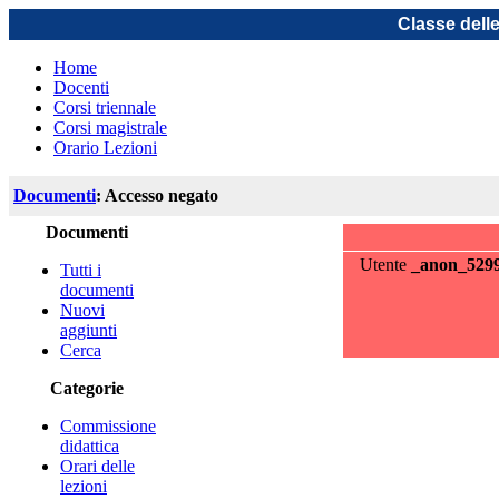
Classe dell
Home
Docenti
Corsi triennale
Corsi magistrale
Orario Lezioni
Documenti
: Accesso negato
Documenti
Utente
_anon_529
Tutti i
documenti
Nuovi
aggiunti
Cerca
Categorie
Commissione
didattica
Orari delle
lezioni