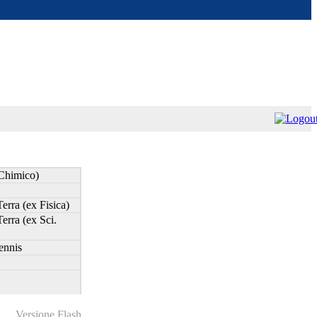
 Chimico)
erra (ex Fisica)
erra (ex Sci.
ennis
lo Elettronico)
Versione Flash