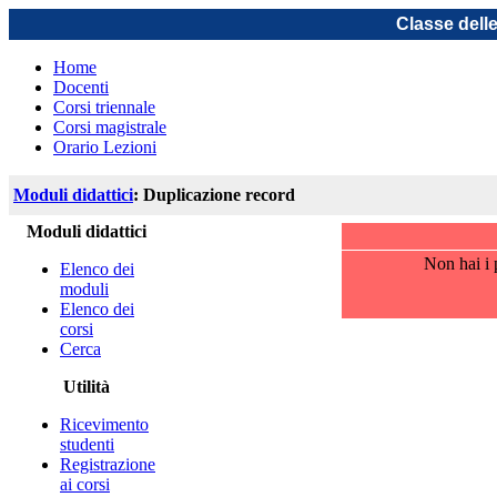
Classe dell
Home
Docenti
Corsi triennale
Corsi magistrale
Orario Lezioni
Moduli didattici
: Duplicazione record
Moduli didattici
Non hai i 
Elenco dei
moduli
Elenco dei
corsi
Cerca
Utilità
Ricevimento
studenti
Registrazione
ai corsi