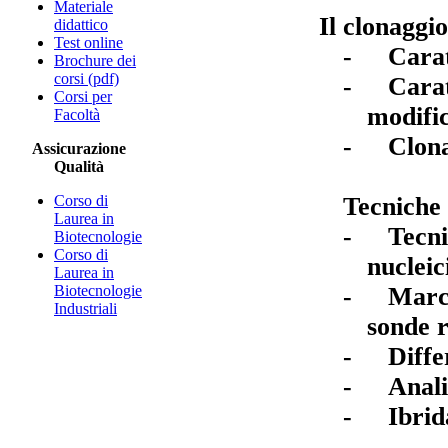
Materiale
Il clonaggi
didattico
Test online
-
Carat
Brochure dei
corsi (pdf)
-
Carat
Corsi per
modifi
Facoltà
-
Clona
Assicurazione
Qualità
Tecniche 
Corso di
Laurea in
-
Tecni
Biotecnologie
Corso di
nucleic
Laurea in
-
Marca
Biotecnologie
Industriali
sonde r
-
Diffe
-
Anali
-
Ibrid