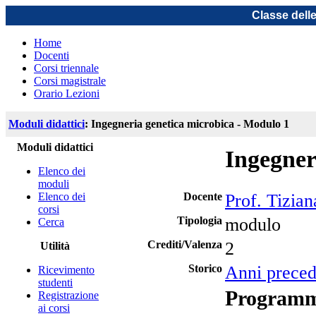
Classe dell
Home
Docenti
Corsi triennale
Corsi magistrale
Orario Lezioni
Moduli didattici
: Ingegneria genetica microbica - Modulo 1
Moduli didattici
Ingegner
Elenco dei
moduli
Elenco dei
Docente
Prof. Tizian
corsi
Tipologia
modulo
Cerca
Crediti/Valenza
2
Utilità
Storico
Anni preced
Ricevimento
studenti
Program
Registrazione
ai corsi