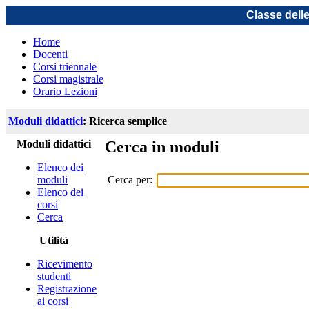
Classe dell
Home
Docenti
Corsi triennale
Corsi magistrale
Orario Lezioni
Moduli didattici
: Ricerca semplice
Moduli didattici
Cerca in moduli
Elenco dei
Cerca per:
moduli
Elenco dei
corsi
Cerca
Utilità
Ricevimento
studenti
Registrazione
ai corsi