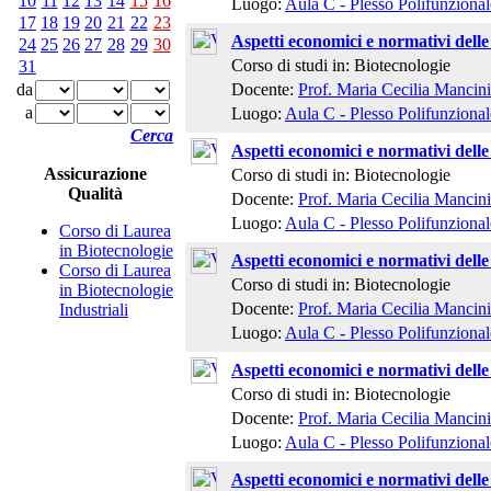
10
11
12
13
14
15
16
Luogo:
Aula C - Plesso Polifunzional
17
18
19
20
21
22
23
Aspetti economici e normativi delle
24
25
26
27
28
29
30
Corso di studi in: Biotecnologie
31
Docente:
Prof. Maria Cecilia Mancini
da
a
Luogo:
Aula C - Plesso Polifunzional
Cerca
Aspetti economici e normativi delle
Assicurazione
Corso di studi in: Biotecnologie
Qualità
Docente:
Prof. Maria Cecilia Mancini
Luogo:
Aula C - Plesso Polifunzional
Corso di Laurea
in Biotecnologie
Aspetti economici e normativi delle
Corso di Laurea
Corso di studi in: Biotecnologie
in Biotecnologie
Docente:
Prof. Maria Cecilia Mancini
Industriali
Luogo:
Aula C - Plesso Polifunzional
Aspetti economici e normativi delle
Corso di studi in: Biotecnologie
Docente:
Prof. Maria Cecilia Mancini
Luogo:
Aula C - Plesso Polifunzional
Aspetti economici e normativi delle