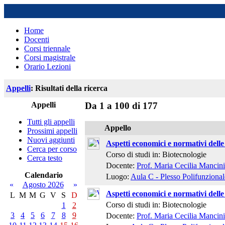
Home
Docenti
Corsi triennale
Corsi magistrale
Orario Lezioni
Appelli
: Risultati della ricerca
Appelli
Da 1 a 100 di 177
Tutti gli appelli
Appello
Prossimi appelli
Nuovi aggiunti
Aspetti economici e normativi delle
Cerca per corso
Corso di studi in: Biotecnologie
Cerca testo
Docente:
Prof. Maria Cecilia Mancini
Calendario
Luogo:
Aula C - Plesso Polifunzional
«
Agosto 2026
»
Aspetti economici e normativi delle
L
M
M
G
V
S
D
Corso di studi in: Biotecnologie
1
2
3
4
5
6
7
8
9
Docente:
Prof. Maria Cecilia Mancini